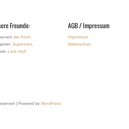
ere Freunde:
AGB / Impressum
aurant ‚
der Koch
‚
Impressum
garten ‚
Supertram
‚
Datenschutz
iele
‚Leck mich‘
 Reserved | Powered by
WordPress