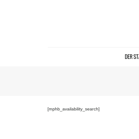
DER ST
[mphb_availability_search]